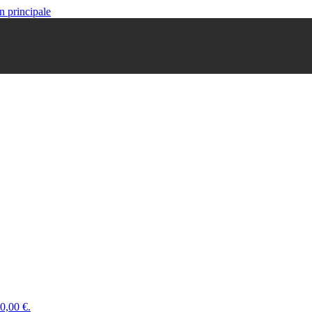
n principale
 0,00 €.