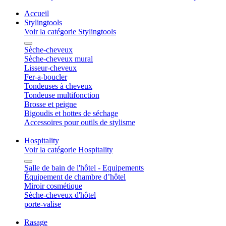
Accueil
Stylingtools
Voir la catégorie Stylingtools
Sèche-cheveux
Sèche-cheveux mural
Lisseur-cheveux
Fer-a-boucler
Tondeuses à cheveux
Tondeuse multifonction
Brosse et peigne
Bigoudis et hottes de séchage
Accessoires pour outils de stylisme
Hospitality
Voir la catégorie Hospitality
Salle de bain de l'hôtel - Equipements
Équipement de chambre d’hôtel
Miroir cosmétique
Sèche-cheveux d'hôtel
porte-valise
Rasage