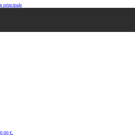
n principale
 0,00 €.