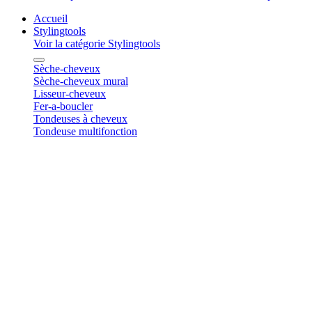
Accueil
Stylingtools
Voir la catégorie Stylingtools
Sèche-cheveux
Sèche-cheveux mural
Lisseur-cheveux
Fer-a-boucler
Tondeuses à cheveux
Tondeuse multifonction