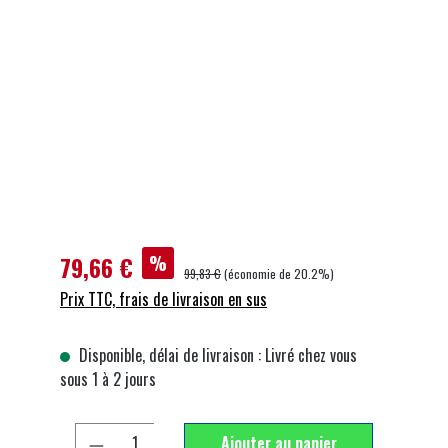
Ignorer la galerie d'images
79,66 €
%
99,83 €
(économie de 20.2%)
Prix TTC, frais de livraison en sus
Disponible, délai de livraison : Livré chez vous
sous 1 à 2 jours
Quantité de produit : Entrez la quantité souhai
Ajouter au panier