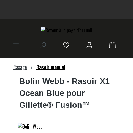
tenu principal
Le panier
Rasage
Rasoir manuel
Bolin Webb
- Rasoir X1
Ocean Blue pour
Gillette® Fusion™