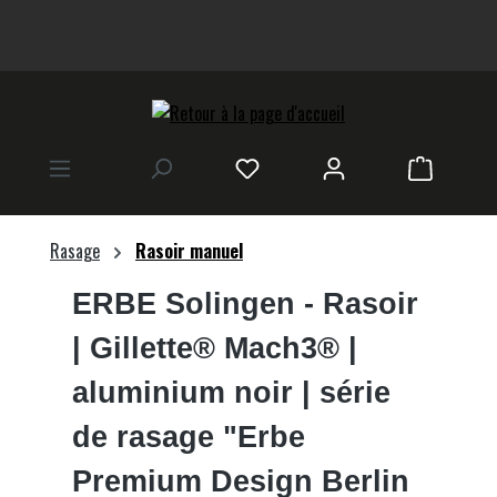
tenu principal
Le panier
Rasage
Rasoir manuel
ERBE Solingen
- Rasoir
| Gillette® Mach3® |
aluminium noir | série
de rasage "Erbe
Premium Design Berlin