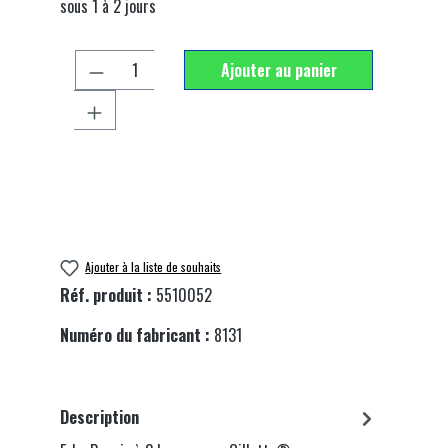
sous 1 à 2 jours
Quantité de produit : Entrez la quantité souhai
Ajouter au panier
Ajouter à la liste de souhaits
Réf. produit :
5510052
Numéro du fabricant :
8131
Description