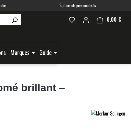
nales
Conseils personnalisés
0,00 €
Le pa
ons
Marques
Guide
mé brillant –