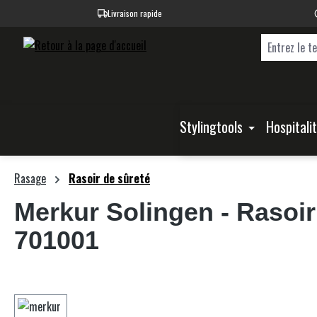
Livraison rapide
recherche
Passer à la navigation principale
Stylingtools
Hospitali
Rasage
Rasoir de sûreté
Merkur Solingen
- Rasoir
701001
Ignorer la galerie d'images