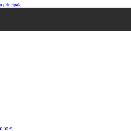
n principale
 0,00 €.