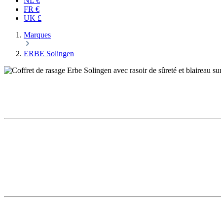
NL €
FR €
UK £
Marques
ERBE Solingen