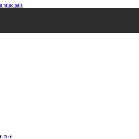
n principale
 0,00 €.