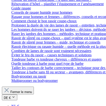
Rénovation d’hôtel – planifier l’équipement et l’aménagement
Guide rasage
Conseils de rasage humide pour hommes
Rasage pour hommes et femmes – différences, conseils et rec
Comment choisir le bon rasoir coupe-choux
Prolonger la durée de vie des lames de rasoir – entretien, techni
Les hommes doivent-ils se raser les jambes – décision, méthodes
Raser les jambes des hommes – méthodes, technique et pratiqu
Rasoir de sûreté ou coupe-choux – quel système est le plus ava
Rasoir de sûreté pour femmes – guide, technique et conseils
Rasoir électrique ou rasage humide – quelle méthode est la plu
Combien de lames de rasoir sont vraiment nécessaires
Éviter le feu du rasoir – causes techniques et solutions
Tondeuse barbe vs tondeuse cheveux – différences et usages
Quelle tondeuse à barbe pour quel type de barbe
Tailler les contours de barbe correctement – technique pour des 
Tondeuse à barbe sans fil ou secteur – avantages, différences et
Bodygroomer ou rasoir
Multigroomer ou bodygroomer
Fermer le menu
DE €