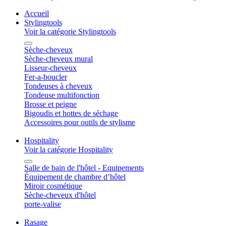
Accueil
Stylingtools
Voir la catégorie Stylingtools
Sèche-cheveux
Sèche-cheveux mural
Lisseur-cheveux
Fer-a-boucler
Tondeuses à cheveux
Tondeuse multifonction
Brosse et peigne
Bigoudis et hottes de séchage
Accessoires pour outils de stylisme
Hospitality
Voir la catégorie Hospitality
Salle de bain de l'hôtel - Equipements
Équipement de chambre d’hôtel
Miroir cosmétique
Sèche-cheveux d'hôtel
porte-valise
Rasage