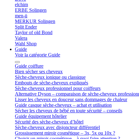
elchim
ERBE Solingen
men-ü
MERKUR Solingen
Split Ender
Taylor of old Bond
Valera
Wahl Shop
Guide
Voir la catégorie Guide
Guide coiffure
Bien sécher ses cheveux
Sèche-cheveux ionique ou classique
Embouts de sèche-cheveux expliqués
Sèche-cheveux professionnel pour coiffeurs
Alternative Dyson – comparaison de sèche-cheveux profession
Lisser les cheveux en douceur sans dommages de chaleur
Guide casque sèche-cheveux – achat et utilisation
Sécher les cheveux de bébé en toute sécurité – conseils
Guide équipement hôtelier
Sécurité des sèche-cheveux d’hôtel
Sèche-cheveux avec disjoncteur différentiel
Grossissement miroir cosmétique – 3x, 5x ou 10x ?
Choisir un miroir cosmétique – à quoi faire attention ?