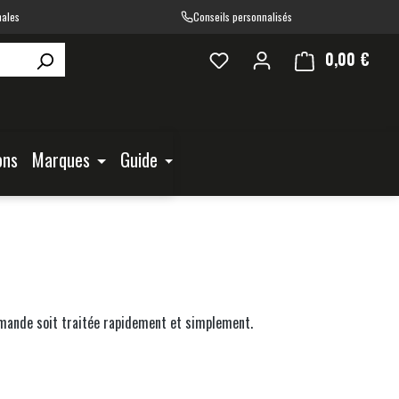
nales
Conseils personnalisés
0,00 €
Le pa
ons
Marques
Guide
ommande soit traitée rapidement et simplement.