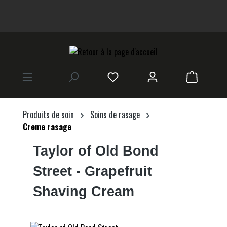
tenu principal
Le panier
Produits de soin
Soins de rasage
Creme rasage
Taylor of Old Bond
Street
- Grapefruit
Shaving Cream