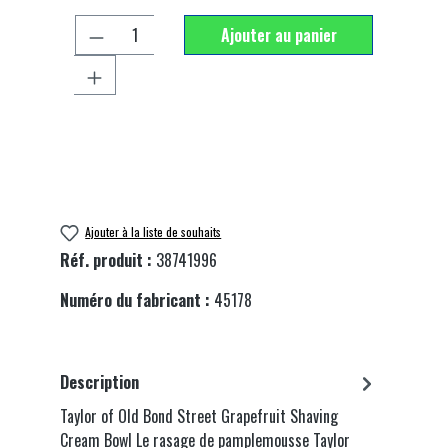
Quantité de produit : Entrez la quantité souhai
Ajouter au panier
Ajouter à la liste de souhaits
Réf. produit :
38741996
Numéro du fabricant :
45178
Description
Taylor of Old Bond Street Grapefruit Shaving
Cream Bowl Le rasage de pamplemousse Taylor