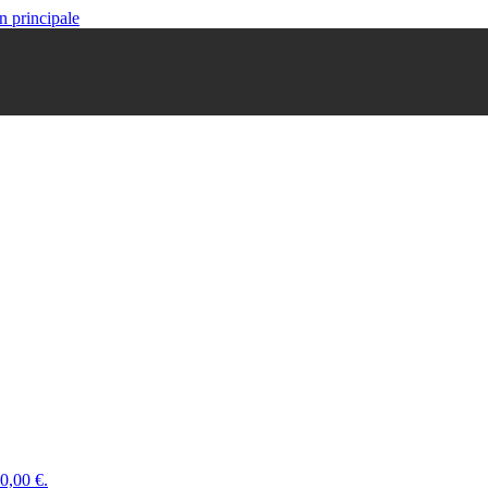
n principale
 0,00 €.