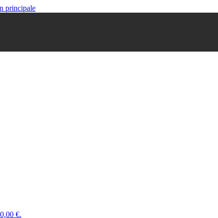
n principale
 0,00 €.